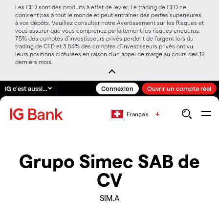
Les CFD sont des produits à effet de levier. Le trading de CFD ne
convient pas à tout le monde et peut entraîner des pertes supérieures
à vos dépôts. Veuillez consulter notre Avertissement sur les Risques et
vous assurer que vous comprenez parfaitement les risques encourus.
75% des comptes d’investisseurs privés perdent de l’argent lors du
trading de CFD et 3.54% des comptes d’investisseurs privés ont vu
leurs positions clôturées en raison d’un appel de marge au cours des 12
derniers mois.
IG c'est aussi…
Connexion
Ouvrir un compte réel
Français
Grupo Simec SAB de
CV
SIM.A