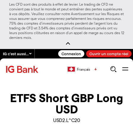
Les CFD sont des produits à effet de levier. Le trading de CFD ne
convient pas à tout le monde et peut entraîner des pertes supérieures
à vos dépôts. Veuillez consulter notre Avertissement sur les Risques et
vous assurer que vous comprenez parfaitement les risques encourus.
75% des comptes d’investisseurs privés perdent de l’argent lors du
trading de CFD et 3.54% des comptes d’investisseurs privés ont vu
leurs positions clôturées en raison d’un appel de marge au cours des 12
derniers mois.
IG c'est aussi…
Connexion
Ouvrir un compte réel
Français
ETFS Short GBP Long
USD
USD2.L^C20