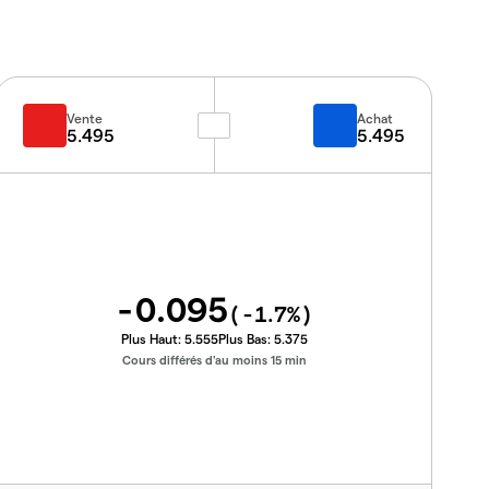
Vente
Achat
5.495
5.495
-0.095
(
-1.7
%)
Plus Haut:
5.555
Plus Bas:
5.375
Cours différés d'au moins 15 min