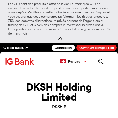
Les CFD sont des produits à effet de levier. Le trading de CFD ne
convient pas à tout le monde et peut entraîner des pertes supérieures
à vos dépôts. Veuillez consulter notre Avertissement sur les Risques et
vous assurer que vous comprenez parfaitement les risques encourus.
75% des comptes d’investisseurs privés perdent de l’argent lors du
trading de CFD et 3.54% des comptes d’investisseurs privés ont vu
leurs positions clôturées en raison d’un appel de marge au cours des 12
derniers mois.
IG c'est aussi…
Connexion
Ouvrir un compte réel
Français
DKSH Holding
Limited
DKSH.S