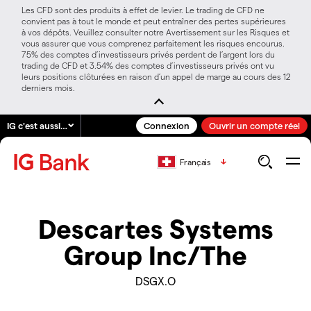
Les CFD sont des produits à effet de levier. Le trading de CFD ne
convient pas à tout le monde et peut entraîner des pertes supérieures
à vos dépôts. Veuillez consulter notre Avertissement sur les Risques et
vous assurer que vous comprenez parfaitement les risques encourus.
75% des comptes d’investisseurs privés perdent de l’argent lors du
trading de CFD et 3.54% des comptes d’investisseurs privés ont vu
leurs positions clôturées en raison d’un appel de marge au cours des 12
derniers mois.
IG c'est aussi…
Connexion
Ouvrir un compte réel
Français
Descartes Systems
Group Inc/The
DSGX.O