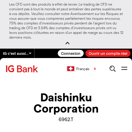
Les CFD sont des produits à effet de levier. Le trading de CFD ne
convient pas à tout le monde et peut entraîner des pertes supérieures
à vos dépôts. Veuillez consulter notre Avertissement sur les Risques et
vous assurer que vous comprenez parfaitement les risques encourus.
75% des comptes d’investisseurs privés perdent de l’argent lors du
trading de CFD et 3.54% des comptes d’investisseurs privés ont vu
leurs positions clôturées en raison d’un appel de marge au cours des 12
derniers mois.
IG c'est aussi…
Connexion
Ouvrir un compte réel
Français
Daishinku
Corporation
6962.T