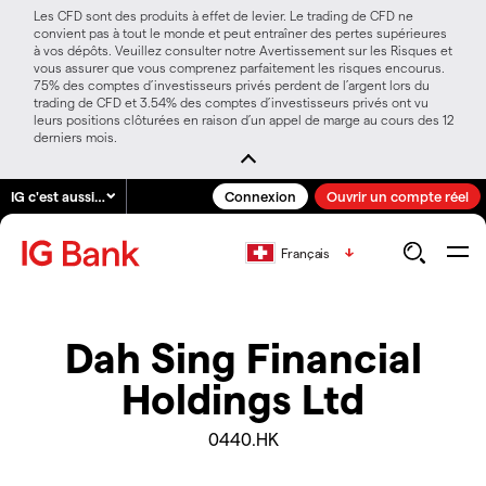
Les CFD sont des produits à effet de levier. Le trading de CFD ne
convient pas à tout le monde et peut entraîner des pertes supérieures
à vos dépôts. Veuillez consulter notre Avertissement sur les Risques et
vous assurer que vous comprenez parfaitement les risques encourus.
75% des comptes d’investisseurs privés perdent de l’argent lors du
trading de CFD et 3.54% des comptes d’investisseurs privés ont vu
leurs positions clôturées en raison d’un appel de marge au cours des 12
derniers mois.
IG c'est aussi…
Connexion
Ouvrir un compte réel
Français
Dah Sing Financial
Holdings Ltd
0440.HK