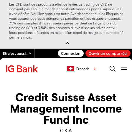
Les CFD sont des produits à effet de levier. Le trading de CFD ne
convient pas à tout le monde et peut entraîner des pertes supérieures
à vos dépôts. Veuillez consulter notre Avertissement sur les Risques et
vous assurer que vous comprenez parfaitement les risques encourus.
75% des comptes d’investisseurs privés perdent de l’argent lors du
trading de CFD et 3.54% des comptes d’investisseurs privés ont vu
leurs positions clôturées en raison d’un appel de marge au cours des 12
derniers mois.
IG c'est aussi…
Connexion
Ouvrir un compte réel
Français
Credit Suisse Asset
Management Income
Fund Inc
CIK.A