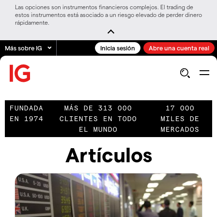
Las opciones son instrumentos financieros complejos. El trading de
estos instrumentos está asociado a un riesgo elevado de perder dinero
rápidamente.
Más sobre IG
Inicia sesión
Abre una cuenta real
FUNDADA
MÁS DE 313 000
17 000
EN 1974
CLIENTES EN TODO
MILES DE
EL MUNDO
MERCADOS
Artículos