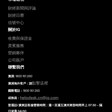
財經新聞與評論
財經日曆
信號中心
關於IG
收費與保證金
貴賓服務
營銷夥伴
公司賬戶
聯繫我們
澳洲:
1800 161 260
點擊這裡
澳洲海外客戶：請
國際電話：
1800 161 260
helpdesk.cn@ig.com
或致函：
普通話/廣東話客服營業時間：週一至週五澳州東部時間早上 07:30 – 隔
日淩晨 04:00