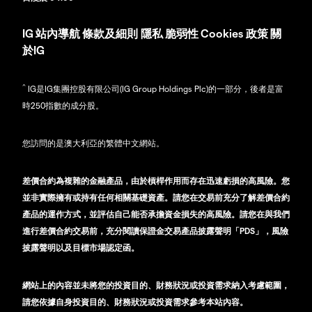
IG
站內導航
條款及細則
隱私
脆弱性
Cookies 政策
關
於IG
^
IG是IG集團控股有限公司(IG Group Holdings Plc)的一部分，後者是富
時250指數的成分股。
您訪問的是澳大利亞的繁體中文網站。
差價合約為複雜的金融產品，由於槓桿作用而存在迅速虧損的高風險。您
並非實際擁有或持有任何相關基礎資產。請您在交易前充分了解差價合約
產品的運作方式，並評估自己能否承擔資金損失的高風險。請您在與我們
進行差價合約交易前，充分閱讀保證金交易產品披露聲明「PDS」，風險
披露聲明以及目標市場認定函。
網站上的內容並未將您的投資目的、財務狀況或投資需求納入考慮範圍，
請您依據自身投資目的、財務狀況或投資需求參考本站內容。