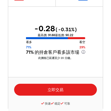
-0.28
(
-0.31
%)
最高價:
91.88
最低價:
90.22
看多
看空
71%
29%
71%
的持倉客戶看多該市場
此價格已延遲至少 20 分鐘。
快速
稳定
可靠