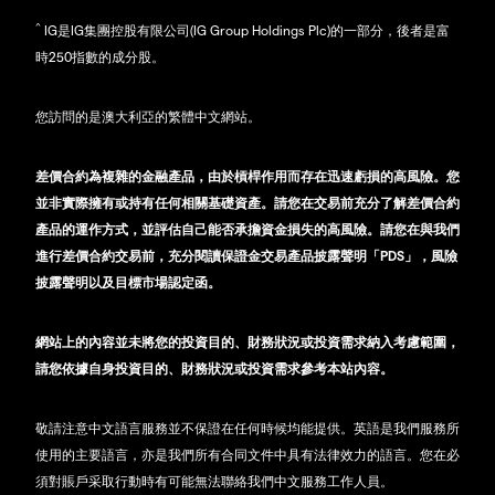
^
IG是IG集團控股有限公司(IG Group Holdings Plc)的一部分，後者是富
時250指數的成分股。
您訪問的是澳大利亞的繁體中文網站。
差價合約為複雜的金融產品，由於槓桿作用而存在迅速虧損的高風險。您
並非實際擁有或持有任何相關基礎資產。請您在交易前充分了解差價合約
產品的運作方式，並評估自己能否承擔資金損失的高風險。請您在與我們
進行差價合約交易前，充分閱讀保證金交易產品披露聲明「PDS」，風險
披露聲明以及目標市場認定函。
網站上的內容並未將您的投資目的、財務狀況或投資需求納入考慮範圍，
請您依據自身投資目的、財務狀況或投資需求參考本站內容。
敬請注意中文語言服務並不保證在任何時候均能提供。英語是我們服務所
使用的主要語言，亦是我們所有合同文件中具有法律效力的語言。您在必
須對賬戶采取行動時有可能無法聯絡我們中文服務工作人員。