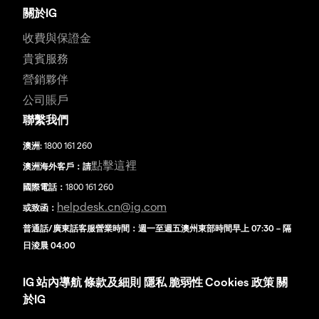
關於IG
收費與保證金
貴賓服務
營銷夥伴
公司賬戶
聯繫我們
澳洲:
1800 161 260
點擊這裡
澳洲海外客戶：請
國際電話：
1800 161 260
helpdesk.cn@ig.com
或致函：
普通話/廣東話客服營業時間：週一至週五澳州東部時間早上 07:30 – 隔
日淩晨 04:00
IG
站內導航
條款及細則
隱私
脆弱性
Cookies 政策
關
於IG