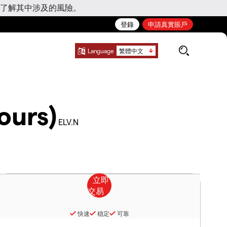
了解其中涉及的風險。
登錄
申請真實賬戶
Language
繁體中文
ours)
ELV.N
快速
稳定
可靠