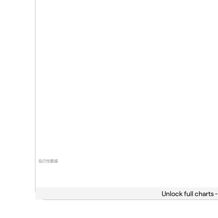
指示性數據
Unlock full charts -