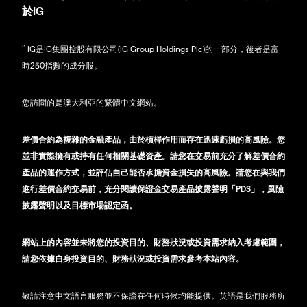
於IG
^
IG是IG集團控股有限公司(IG Group Holdings Plc)的一部分，後者是富
時250指數的成分股。
您訪問的是澳大利亞的繁體中文網站。
差價合約為複雜的金融產品，由於槓桿作用而存在迅速虧損的高風險。您
並非實際擁有或持有任何相關基礎資產。請您在交易前充分了解差價合約
產品的運作方式，並評估自己能否承擔資金損失的高風險。請您在與我們
進行差價合約交易前，充分閱讀保證金交易產品披露聲明「PDS」，風險
披露聲明以及目標市場認定函。
網站上的內容並未將您的投資目的、財務狀況或投資需求納入考慮範圍，
請您依據自身投資目的、財務狀況或投資需求參考本站內容。
敬請注意中文語言服務並不保證在任何時候均能提供。英語是我們服務所