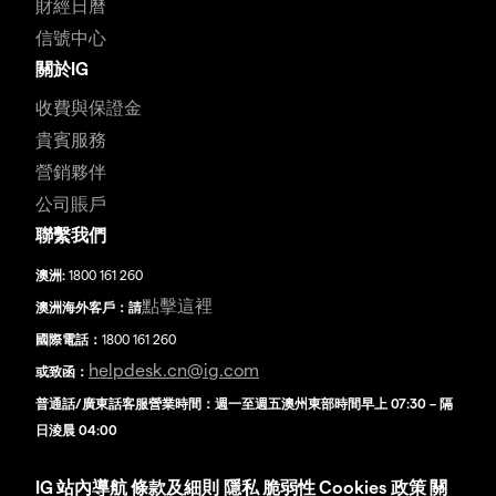
財經日曆
信號中心
關於IG
收費與保證金
貴賓服務
營銷夥伴
公司賬戶
聯繫我們
澳洲:
1800 161 260
點擊這裡
澳洲海外客戶：請
國際電話：
1800 161 260
helpdesk.cn@ig.com
或致函：
普通話/廣東話客服營業時間：週一至週五澳州東部時間早上 07:30 – 隔
日淩晨 04:00
IG
站內導航
條款及細則
隱私
脆弱性
Cookies 政策
關