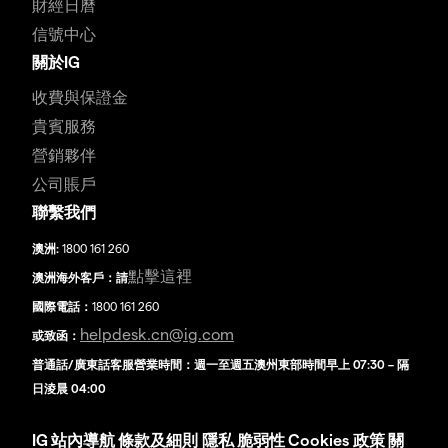
財經日曆
信號中心
關於IG
收費與保證金
貴賓服務
營銷夥伴
公司賬戶
聯繫我們
澳洲:
1800 161 260
點擊這裡
澳洲海外客戶：請
國際電話：
1800 161 260
helpdesk.cn@ig.com
或致函：
普通話/廣東話客服營業時間：週一至週五澳州東部時間早上 07:30 – 隔
日淩晨 04:00
IG
站內導航
條款及細則
隱私
脆弱性
Cookies 政策
關