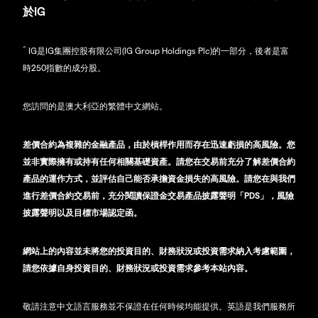
於IG
^
IG是IG集團控股有限公司(IG Group Holdings Plc)的一部分，後者是富
時250指數的成分股。
您訪問的是澳大利亞的繁體中文網站。
差價合約為複雜的金融產品，由於槓桿作用而存在迅速虧損的高風險。您
並非實際擁有或持有任何相關基礎資產。請您在交易前充分了解差價合約
產品的運作方式，並評估自己能否承擔資金損失的高風險。請您在與我們
進行差價合約交易前，充分閱讀保證金交易產品披露聲明「PDS」，風險
披露聲明以及目標市場認定函。
網站上的內容並未將您的投資目的、財務狀況或投資需求納入考慮範圍，
請您依據自身投資目的、財務狀況或投資需求參考本站內容。
敬請注意中文語言服務並不保證在任何時候均能提供。英語是我們服務所