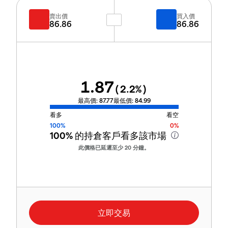
賣出價
買入價
86.86
86.86
1.87
(
2.2
%)
最高價:
87.77
最低價:
84.99
看多
看空
100%
0%
100%
的持倉客戶看多該市場
此價格已延遲至少 20 分鐘。