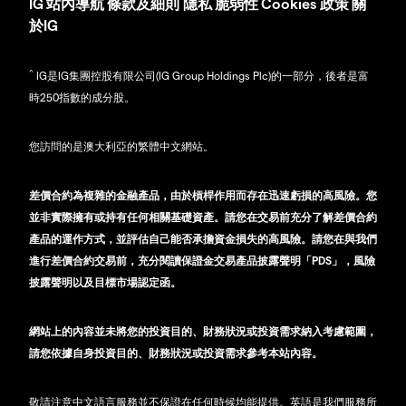
IG
站內導航
條款及細則
隱私
脆弱性
Cookies 政策
關
於IG
^
IG是IG集團控股有限公司(IG Group Holdings Plc)的一部分，後者是富
時250指數的成分股。
您訪問的是澳大利亞的繁體中文網站。
差價合約為複雜的金融產品，由於槓桿作用而存在迅速虧損的高風險。您
並非實際擁有或持有任何相關基礎資產。請您在交易前充分了解差價合約
產品的運作方式，並評估自己能否承擔資金損失的高風險。請您在與我們
進行差價合約交易前，充分閱讀保證金交易產品披露聲明「PDS」，風險
披露聲明以及目標市場認定函。
網站上的內容並未將您的投資目的、財務狀況或投資需求納入考慮範圍，
請您依據自身投資目的、財務狀況或投資需求參考本站內容。
敬請注意中文語言服務並不保證在任何時候均能提供。英語是我們服務所