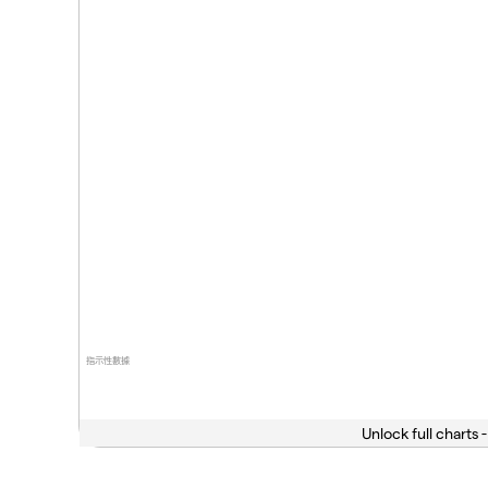
指示性數據
Unlock full charts -