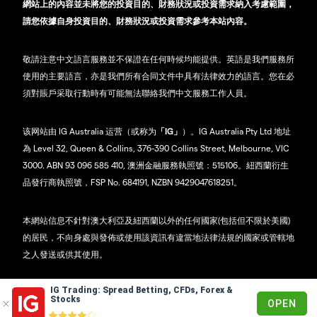
網站上的內容並未將您的投資目的、財務狀況或投資需求納入考慮範圍，
請您依據自身投資目的、財務狀況或投資需求參考本站內容。
敬請注意中文語言服務並不保證在任何時候均能提供。英語是我們服務所
使用的主要語言，亦是我們所有合同文件中具有法律效力的語言。您在必
須對賬戶采取行動時有可能無法聯絡我們中文服務工作人員。
该网站由 IG Australia 运营（或称为
「IG」
）。IG Australia Pty Ltd 地址
為 Level 32, Queen & Collins, 376-390 Collins Street, Melbourne, VIC
3000. ABN 93 096 585 410, 澳洲金融服務執照號：515106。紐西蘭衍生
品發行商執照號，FSP No. 684191, NZBN 9429047618251。
本網站信息不針對澳大利亞及紐西蘭以外的任何國家(包括但不限於美國)
的居民，不向身處與發佈或使用該資訊有違當地法律法規的國家或管轄地
之人發送或供其使用。
IG Trading: Spread Betting, CFDs, Forex &
© 2003 - 2026
Stocks
OPEN