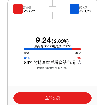
賣出價
買入價
328.77
328.77
9.24
(
2.89
%)
最高價:
333.73
最低價:
319.77
看多
看空
84%
16%
84%
的持倉客戶看多該市場
此價格已延遲至少 15 分鐘。