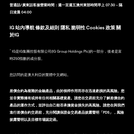
普通話/廣東話客服營業時間：週一至週五澳州東部時間早上 07:30 – 隔
日淩晨 04:00
IG
站內導航
條款及細則
隱私
脆弱性
Cookies 政策
關
於IG
^
IG是IG集團控股有限公司(IG Group Holdings Plc)的一部分，後者是富
時250指數的成分股。
您訪問的是澳大利亞的繁體中文網站。
差價合約為複雜的金融產品，由於槓桿作用而存在迅速虧損的高風險。您
並非實際擁有或持有任何相關基礎資產。請您在交易前充分了解差價合約
產品的運作方式，並評估自己能否承擔資金損失的高風險。請您在與我們
進行差價合約交易前，充分閱讀保證金交易產品披露聲明「PDS」，風險
披露聲明以及目標市場認定函。