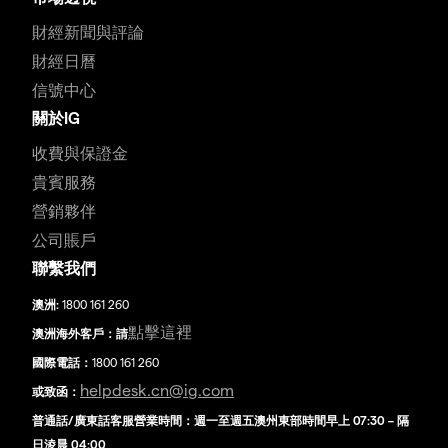
財經新聞與評論
財經日曆
信號中心
關於IG
收費與保證金
貴賓服務
營銷夥伴
公司賬戶
聯繫我們
澳洲:
1800 161 260
點擊這裡
澳洲海外客戶：請
國際電話：
1800 161 260
helpdesk.cn@ig.com
或致函：
普通話/廣東話客服營業時間：週一至週五澳州東部時間早上 07:30 – 隔
日淩晨 04:00