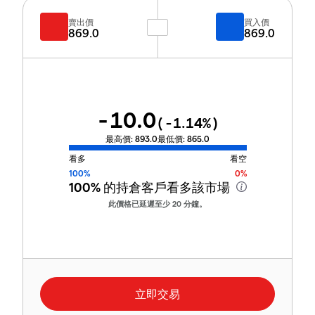
賣出價
買入價
869.0
869.0
-10.0
(
-1.14
%)
最高價:
893.0
最低價:
865.0
看多
看空
100%
0%
100%
的持倉客戶看多該市場
此價格已延遲至少 20 分鐘。