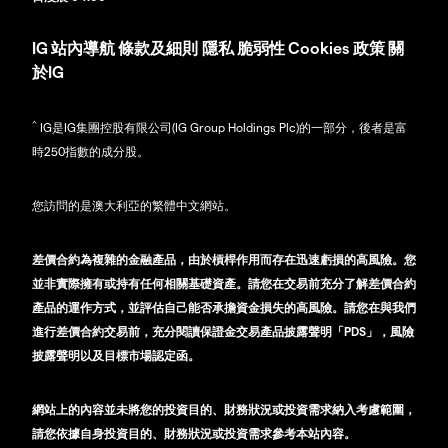
IG
站內導航
條款及細則
隱私
脆弱性
Cookies 政策
關
於IG
^
IG是IG集團控股有限公司(IG Group Holdings Plc)的一部分，後者是富
時250指數的成分股。
您訪問的是澳大利亞的繁體中文網站。
差價合約為複雜的金融產品，由於槓桿作用而存在迅速虧損的高風險。您
並非實際擁有或持有任何相關基礎資產。請您在交易前充分了解差價合約
產品的運作方式，並評估自己能否承擔資金損失的高風險。請您在與我們
進行差價合約交易前，充分閱讀保證金交易產品披露聲明「PDS」，風險
披露聲明以及目標市場認定函。
網站上的內容並未將您的投資目的、財務狀況或投資需求納入考慮範圍，
請您依據自身投資目的、財務狀況或投資需求參考本站內容。