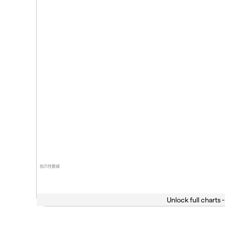
指示性數據
Unlock full charts -