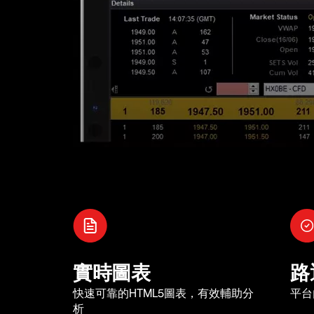
實時圖表
路
快速可靠的HTML5圖表，有效輔助分
平台
析