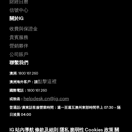
財經日曆
信號中心
關於IG
收費與保證金
貴賓服務
營銷夥伴
公司賬戶
聯繫我們
澳洲:
1800 161 260
點擊這裡
澳洲海外客戶：請
國際電話：
1800 161 260
helpdesk.cn@ig.com
或致函：
普通話/廣東話客服營業時間：週一至週五澳州東部時間早上 07:30 – 隔
日淩晨 04:00
IG
站內導航
條款及細則
隱私
脆弱性
Cookies 政策
關