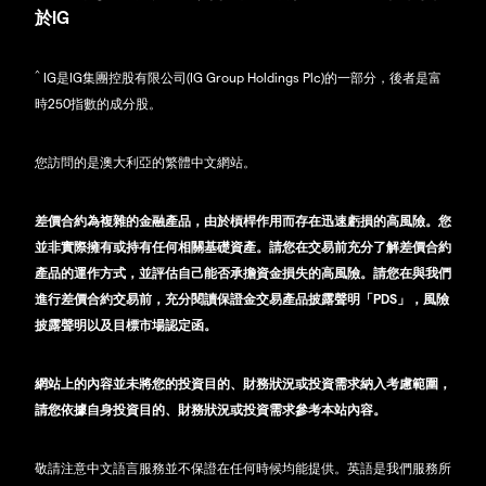
於IG
^
IG是IG集團控股有限公司(IG Group Holdings Plc)的一部分，後者是富
時250指數的成分股。
您訪問的是澳大利亞的繁體中文網站。
差價合約為複雜的金融產品，由於槓桿作用而存在迅速虧損的高風險。您
並非實際擁有或持有任何相關基礎資產。請您在交易前充分了解差價合約
產品的運作方式，並評估自己能否承擔資金損失的高風險。請您在與我們
進行差價合約交易前，充分閱讀保證金交易產品披露聲明「PDS」，風險
披露聲明以及目標市場認定函。
網站上的內容並未將您的投資目的、財務狀況或投資需求納入考慮範圍，
請您依據自身投資目的、財務狀況或投資需求參考本站內容。
敬請注意中文語言服務並不保證在任何時候均能提供。英語是我們服務所