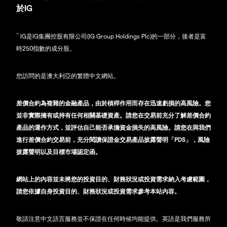
於IG
^
IG是IG集團控股有限公司(IG Group Holdings Plc)的一部分，後者是富
時250指數的成分股。
您訪問的是澳大利亞的繁體中文網站。
差價合約為複雜的金融產品，由於槓桿作用而存在迅速虧損的高風險。您
並非實際擁有或持有任何相關基礎資產。請您在交易前充分了解差價合約
產品的運作方式，並評估自己能否承擔資金損失的高風險。請您在與我們
進行差價合約交易前，充分閱讀保證金交易產品披露聲明「PDS」，風險
披露聲明以及目標市場認定函。
網站上的內容並未將您的投資目的、財務狀況或投資需求納入考慮範圍，
請您依據自身投資目的、財務狀況或投資需求參考本站內容。
敬請注意中文語言服務並不保證在任何時候均能提供。英語是我們服務所