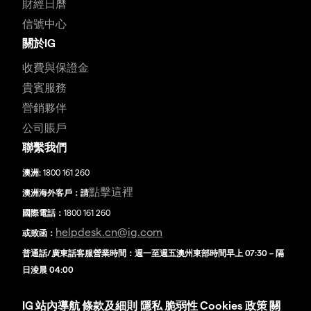
財經日曆
信號中心
關於IG
收費與保證金
貴賓服務
營銷夥伴
公司賬戶
聯繫我們
澳洲:
1800 161 260
點擊這裡
澳洲海外客戶：請
國際電話：
1800 161 260
helpdesk.cn@ig.com
或致函：
普通話/廣東話客服營業時間：週一至週五澳州東部時間早上 07:30 – 隔
日淩晨 04:00
IG
站內導航
條款及細則
隱私
脆弱性
Cookies 政策
關