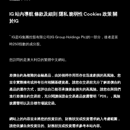
IG
站內導航
條款及細則
隱私
脆弱性
Cookies 政策
關
於IG
^
IG是IG集團控股有限公司(IG Group Holdings Plc)的一部分，後者是富
時250指數的成分股。
您訪問的是澳大利亞的繁體中文網站。
差價合約為複雜的金融產品，由於槓桿作用而存在迅速虧損的高風險。您
並非實際擁有或持有任何相關基礎資產。請您在交易前充分了解差價合約
產品的運作方式，並評估自己能否承擔資金損失的高風險。請您在與我們
進行差價合約交易前，充分閱讀保證金交易產品披露聲明「PDS」，風險
披露聲明以及目標市場認定函。
網站上的內容並未將您的投資目的、財務狀況或投資需求納入考慮範圍，
請您依據自身投資目的、財務狀況或投資需求參考本站內容。