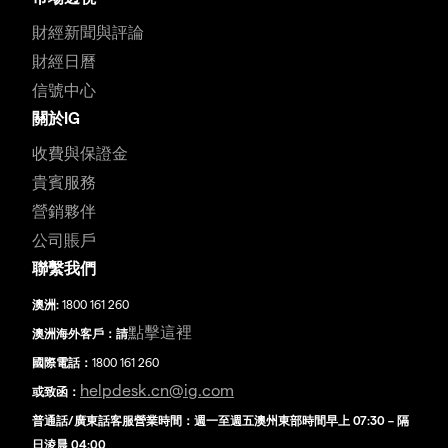
財經新聞與評論
財經日曆
信號中心
關於IG
收費與保證金
貴賓服務
營銷夥伴
公司賬戶
聯繫我們
澳洲:
1800 161 260
點擊這裡
澳洲海外客戶：請
國際電話：
1800 161 260
helpdesk.cn@ig.com
或致函：
普通話/廣東話客服營業時間：週一至週五澳州東部時間早上 07:30 – 隔
日淩晨 04:00