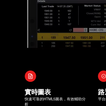
實時圖表
路
快速可靠的HTML5圖表，有效輔助分
平台
析