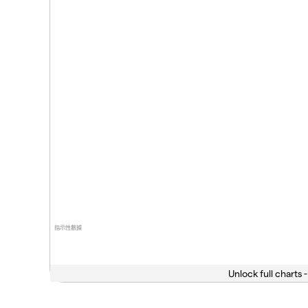
指示性數據
Unlock full charts -