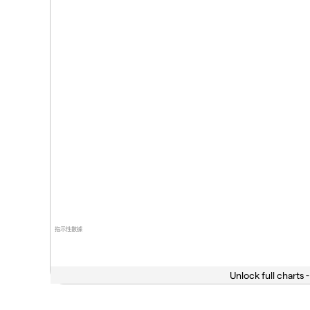
指示性數據
Unlock full charts -