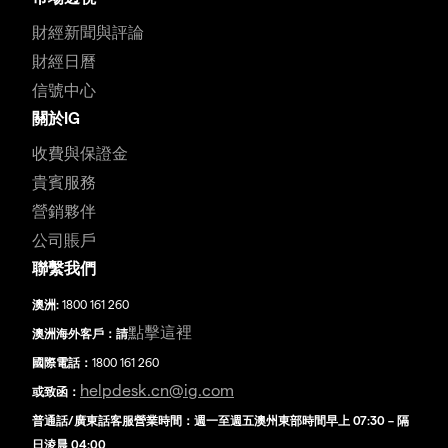
財經新聞與評論
財經日曆
信號中心
關於IG
收費與保證金
貴賓服務
營銷夥伴
公司賬戶
聯繫我們
澳洲:
1800 161 260
點擊這裡
澳洲海外客戶：請
國際電話：
1800 161 260
helpdesk.cn@ig.com
或致函：
普通話/廣東話客服營業時間：週一至週五澳州東部時間早上 07:30 – 隔
日淩晨 04:00