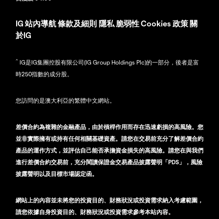
IG
站內導航
條款及細則
隱私
脆弱性
Cookies 政策
關
於IG
^
IG是IG集團控股有限公司(IG Group Holdings Plc)的一部分，後者是富
時250指數的成分股。
您訪問的是澳大利亞的繁體中文網站。
差價合約為複雜的金融產品，由於槓桿作用而存在迅速虧損的高風險。您
並非實際擁有或持有任何相關基礎資產。請您在交易前充分了解差價合約
產品的運作方式，並評估自己能否承擔資金損失的高風險。請您在與我們
進行差價合約交易前，充分閱讀保證金交易產品披露聲明「PDS」，風險
披露聲明以及目標市場認定函。
網站上的內容並未將您的投資目的、財務狀況或投資需求納入考慮範圍，
請您依據自身投資目的、財務狀況或投資需求參考本站內容。