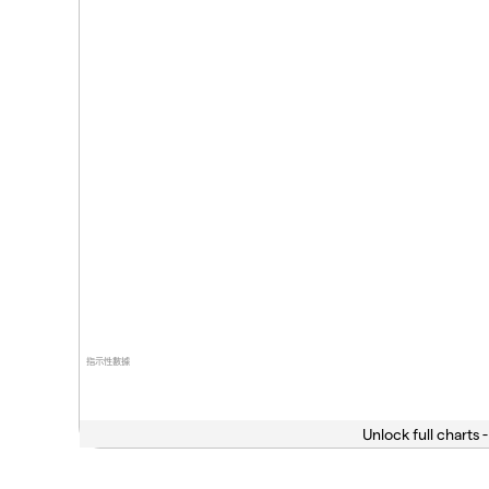
指示性數據
Unlock full charts -