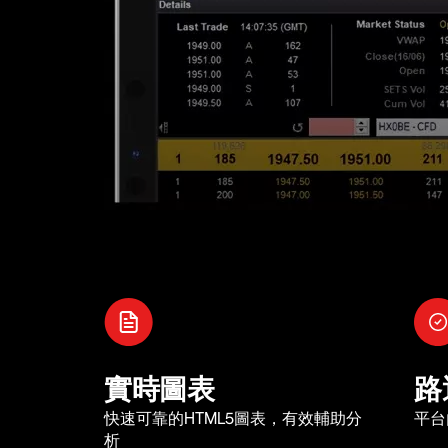
實時圖表
路
快速可靠的HTML5圖表，有效輔助分
平台
析