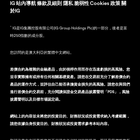
IG
站內導航
條款及細則
隱私
脆弱性
Cookies 政策
關
於IG
^
IG是IG集團控股有限公司(IG Group Holdings Plc)的一部分，後者是富
時250指數的成分股。
您訪問的是澳大利亞的繁體中文網站。
差價合約為複雜的金融產品，由於槓桿作用而存在迅速虧損的高風險。您
並非實際擁有或持有任何相關基礎資產。請您在交易前充分了解差價合約
產品的運作方式，並評估自己能否承擔資金損失的高風險。請您在與我們
進行差價合約交易前，充分閱讀保證金交易產品披露聲明「PDS」，風險
披露聲明以及目標市場認定函。
網站上的內容並未將您的投資目的、財務狀況或投資需求納入考慮範圍，
請您依據自身投資目的、財務狀況或投資需求參考本站內容。