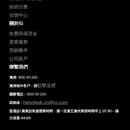
財經日曆
信號中心
關於IG
收費與保證金
貴賓服務
營銷夥伴
公司賬戶
聯繫我們
澳洲:
1800 161 260
點擊這裡
澳洲海外客戶：請
國際電話：
1800 161 260
helpdesk.cn@ig.com
或致函：
普通話/廣東話客服營業時間：週一至週五澳州東部時間早上 07:30 – 隔
日淩晨 04:00