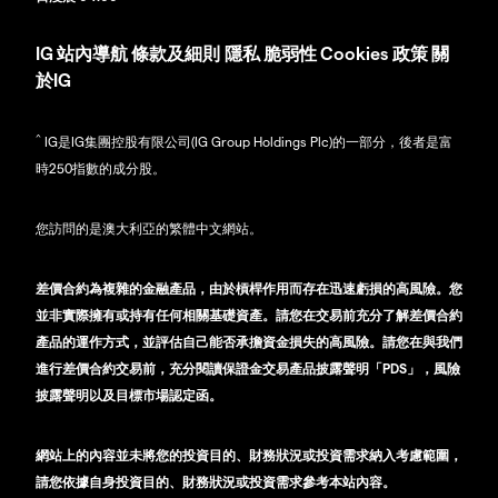
IG
站內導航
條款及細則
隱私
脆弱性
Cookies 政策
關
於IG
^
IG是IG集團控股有限公司(IG Group Holdings Plc)的一部分，後者是富
時250指數的成分股。
您訪問的是澳大利亞的繁體中文網站。
差價合約為複雜的金融產品，由於槓桿作用而存在迅速虧損的高風險。您
並非實際擁有或持有任何相關基礎資產。請您在交易前充分了解差價合約
產品的運作方式，並評估自己能否承擔資金損失的高風險。請您在與我們
進行差價合約交易前，充分閱讀保證金交易產品披露聲明「PDS」，風險
披露聲明以及目標市場認定函。
網站上的內容並未將您的投資目的、財務狀況或投資需求納入考慮範圍，
請您依據自身投資目的、財務狀況或投資需求參考本站內容。