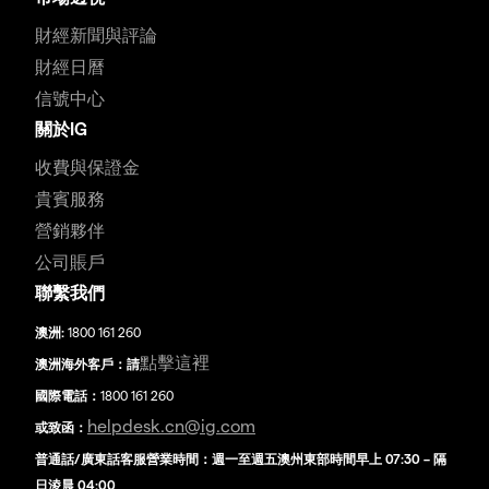
財經新聞與評論
財經日曆
信號中心
關於IG
收費與保證金
貴賓服務
營銷夥伴
公司賬戶
聯繫我們
澳洲:
1800 161 260
點擊這裡
澳洲海外客戶：請
國際電話：
1800 161 260
helpdesk.cn@ig.com
或致函：
普通話/廣東話客服營業時間：週一至週五澳州東部時間早上 07:30 – 隔
日淩晨 04:00