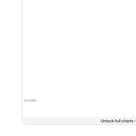
指示性數據
Unlock full charts -