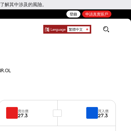
了解其中涉及的風險。
登錄
申請真實賬戶
Language
繁體中文
NR.OL
賣出價
買入價
27.3
27.3