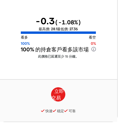
-0.3
(
-1.08
%)
最高價:
28.1
最低價:
27.35
看多
看空
100%
0%
100%
的持倉客戶看多該市場
此價格已延遲至少 15 分鐘。
快速
稳定
可靠