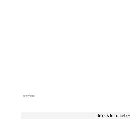
指示性數據
Unlock full charts -