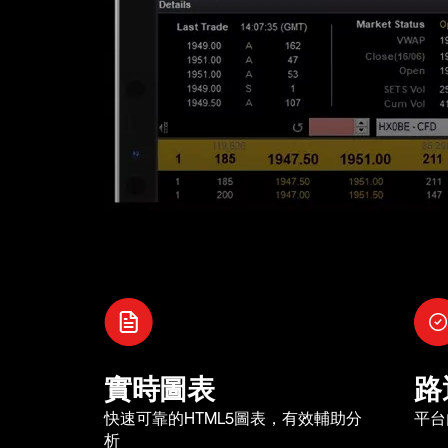
實時圖表
路
快速可靠的HTML5圖表，有效輔助分
平台
析