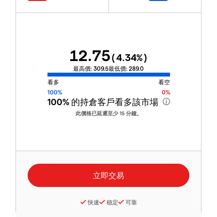
12.75
(
4.34
%)
最高價:
309.5
最低價:
289.0
看多
看空
100%
0%
100%
的持倉客戶看多該市場
此價格已延遲至少 15 分鐘。
快速
稳定
可靠