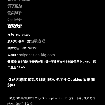
貴賓服務
營銷夥伴
公司賬戶
聯繫我們
澳洲:
1800 161 260
點擊這裡
澳洲海外客戶：請
國際電話：
1800 161 260
helpdesk.cn@ig.com
或致函：
普通話/廣東話客服營業時間：週一至週五澳州東部時間早上 07:30 – 隔
日淩晨 04:00
IG
站內導航
條款及細則
隱私
脆弱性
Cookies 政策
關
於IG
^
IG是IG集團控股有限公司(IG Group Holdings Plc)的一部分，後者是富
時250指數的成分股。