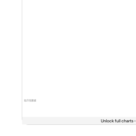
指示性數據
Unlock full charts -