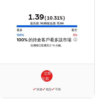
1.39
(
10.31
%)
最高價:
14.88
最低價:
13.84
看多
看空
100%
0%
100%
的持倉客戶看多該市場
此價格已延遲至少 15 分鐘。
快速
稳定
可靠