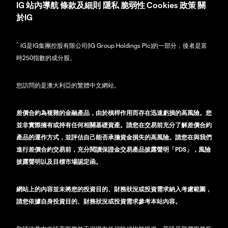
IG
站內導航
條款及細則
隱私
脆弱性
Cookies 政策
關
於IG
^
IG是IG集團控股有限公司(IG Group Holdings Plc)的一部分，後者是富
時250指數的成分股。
您訪問的是澳大利亞的繁體中文網站。
差價合約為複雜的金融產品，由於槓桿作用而存在迅速虧損的高風險。您
並非實際擁有或持有任何相關基礎資產。請您在交易前充分了解差價合約
產品的運作方式，並評估自己能否承擔資金損失的高風險。請您在與我們
進行差價合約交易前，充分閱讀保證金交易產品披露聲明「PDS」，風險
披露聲明以及目標市場認定函。
網站上的內容並未將您的投資目的、財務狀況或投資需求納入考慮範圍，
請您依據自身投資目的、財務狀況或投資需求參考本站內容。