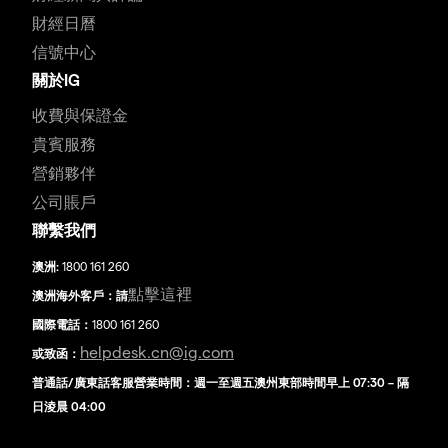
財經日曆
信號中心
關於IG
收費與保證金
貴賓服務
營銷夥伴
公司賬戶
聯繫我們
澳洲:
1800 161 260
點擊這裡
澳洲海外客戶：請
國際電話：
1800 161 260
helpdesk.cn@ig.com
或致函：
普通話/廣東話客服營業時間：週一至週五澳州東部時間早上 07:30 – 隔
日淩晨 04:00