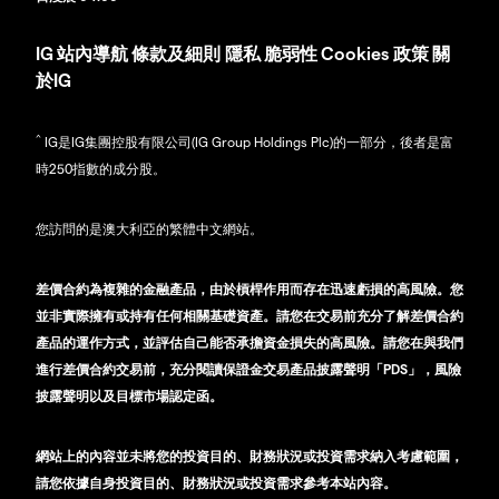
IG
站內導航
條款及細則
隱私
脆弱性
Cookies 政策
關
於IG
^
IG是IG集團控股有限公司(IG Group Holdings Plc)的一部分，後者是富
時250指數的成分股。
您訪問的是澳大利亞的繁體中文網站。
差價合約為複雜的金融產品，由於槓桿作用而存在迅速虧損的高風險。您
並非實際擁有或持有任何相關基礎資產。請您在交易前充分了解差價合約
產品的運作方式，並評估自己能否承擔資金損失的高風險。請您在與我們
進行差價合約交易前，充分閱讀保證金交易產品披露聲明「PDS」，風險
披露聲明以及目標市場認定函。
網站上的內容並未將您的投資目的、財務狀況或投資需求納入考慮範圍，
請您依據自身投資目的、財務狀況或投資需求參考本站內容。