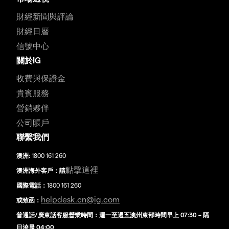
財經新聞與評論
財經日曆
信號中心
關於IG
收費與保證金
貴賓服務
營銷夥伴
公司賬戶
聯繫我們
澳洲:
1800 161 260
點擊這裡
澳洲海外客戶：請
國際電話：
1800 161 260
helpdesk.cn@ig.com
或致函：
普通話/廣東話客服營業時間：週一至週五澳州東部時間早上 07:30 – 隔
日淩晨 04:00