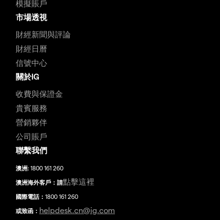
模擬賬戶
市場透視
財經新聞與評論
財經日曆
信號中心
關於IG
收費與保證金
貴賓服務
營銷夥伴
公司賬戶
聯繫我們
澳洲:
1800 161 260
點擊這裡
澳洲海外客戶：請
國際電話：
1800 161 260
helpdesk.cn@ig.com
或致函：