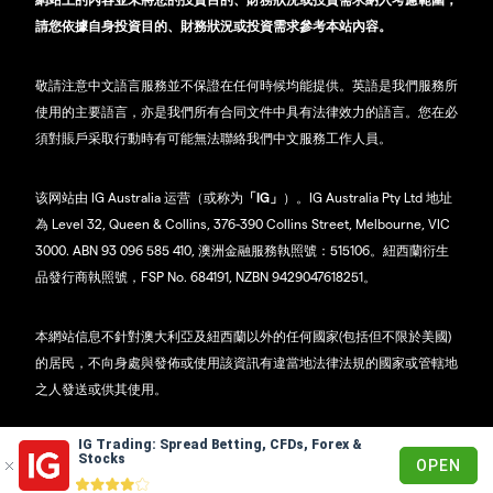
請您依據自身投資目的、財務狀況或投資需求參考本站內容。
敬請注意中文語言服務並不保證在任何時候均能提供。英語是我們服務所
使用的主要語言，亦是我們所有合同文件中具有法律效力的語言。您在必
須對賬戶采取行動時有可能無法聯絡我們中文服務工作人員。
该网站由 IG Australia 运营（或称为
「IG」
）。IG Australia Pty Ltd 地址
為 Level 32, Queen & Collins, 376-390 Collins Street, Melbourne, VIC
3000. ABN 93 096 585 410, 澳洲金融服務執照號：515106。紐西蘭衍生
品發行商執照號，FSP No. 684191, NZBN 9429047618251。
本網站信息不針對澳大利亞及紐西蘭以外的任何國家(包括但不限於美國)
的居民，不向身處與發佈或使用該資訊有違當地法律法規的國家或管轄地
之人發送或供其使用。
IG Trading: Spread Betting, CFDs, Forex &
© 2003 - 2026
Stocks
OPEN