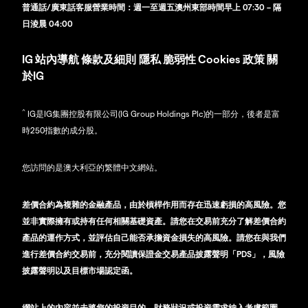
普通話/廣東話客服營業時間：週一至週五澳州東部時間早上 07:30 – 隔
日淩晨 04:00
IG
站內導航
條款及細則
隱私
脆弱性
Cookies 政策
關
於IG
^
IG是IG集團控股有限公司(IG Group Holdings Plc)的一部分，後者是富
時250指數的成分股。
您訪問的是澳大利亞的繁體中文網站。
差價合約為複雜的金融產品，由於槓桿作用而存在迅速虧損的高風險。您
並非實際擁有或持有任何相關基礎資產。請您在交易前充分了解差價合約
產品的運作方式，並評估自己能否承擔資金損失的高風險。請您在與我們
進行差價合約交易前，充分閱讀保證金交易產品披露聲明「PDS」，風險
披露聲明以及目標市場認定函。
網站上的內容並未將您的投資目的、財務狀況或投資需求納入考慮範圍，