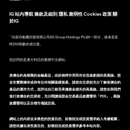
IG
站內導航
條款及細則
隱私
脆弱性
Cookies 政策
關
於IG
^
IG是IG集團控股有限公司(IG Group Holdings Plc)的一部分，後者是富
時250指數的成分股。
您訪問的是澳大利亞的繁體中文網站。
差價合約為複雜的金融產品，由於槓桿作用而存在迅速虧損的高風險。您
並非實際擁有或持有任何相關基礎資產。請您在交易前充分了解差價合約
產品的運作方式，並評估自己能否承擔資金損失的高風險。請您在與我們
進行差價合約交易前，充分閱讀保證金交易產品披露聲明「PDS」，風險
披露聲明以及目標市場認定函。
網站上的內容並未將您的投資目的、財務狀況或投資需求納入考慮範圍，
請您依據自身投資目的、財務狀況或投資需求參考本站內容。