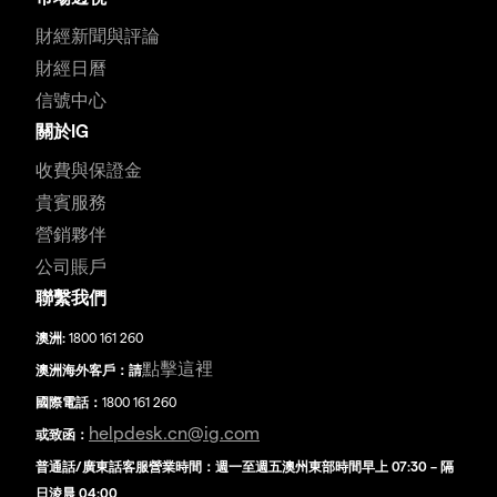
財經新聞與評論
財經日曆
信號中心
關於IG
收費與保證金
貴賓服務
營銷夥伴
公司賬戶
聯繫我們
澳洲:
1800 161 260
點擊這裡
澳洲海外客戶：請
國際電話：
1800 161 260
helpdesk.cn@ig.com
或致函：
普通話/廣東話客服營業時間：週一至週五澳州東部時間早上 07:30 – 隔
日淩晨 04:00