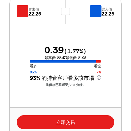
賣出價
買入價
22.26
22.26
0.39
(
1.77
%)
最高價:
22.47
最低價:
21.98
看多
看空
93%
7%
93%
的持倉客戶看多該市場
此價格已延遲至少 15 分鐘。