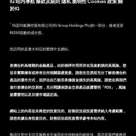
IG
站內導航
條款及細則
隱私
脆弱性
Cookies 政策
關
於IG
^
IG是IG集團控股有限公司(IG Group Holdings Plc)的一部分，後者是富
時250指數的成分股。
您訪問的是澳大利亞的繁體中文網站。
差價合約為複雜的金融產品，由於槓桿作用而存在迅速虧損的高風險。您
並非實際擁有或持有任何相關基礎資產。請您在交易前充分了解差價合約
產品的運作方式，並評估自己能否承擔資金損失的高風險。請您在與我們
進行差價合約交易前，充分閱讀保證金交易產品披露聲明「PDS」，風險
披露聲明以及目標市場認定函。
網站上的內容並未將您的投資目的、財務狀況或投資需求納入考慮範圍，
請您依據自身投資目的、財務狀況或投資需求參考本站內容。
敬請注意中文語言服務並不保證在任何時候均能提供。英語是我們服務所