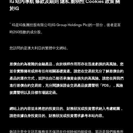
IG
站內導航
條款及細則
隱私
脆弱性
Cookies 政策
關
於IG
^
IG是IG集團控股有限公司(IG Group Holdings Plc)的一部分，後者是富
時250指數的成分股。
您訪問的是澳大利亞的繁體中文網站。
差價合約為複雜的金融產品，由於槓桿作用而存在迅速虧損的高風險。您
並非實際擁有或持有任何相關基礎資產。請您在交易前充分了解差價合約
產品的運作方式，並評估自己能否承擔資金損失的高風險。請您在與我們
進行差價合約交易前，充分閱讀保證金交易產品披露聲明「PDS」，風險
披露聲明以及目標市場認定函。
網站上的內容並未將您的投資目的、財務狀況或投資需求納入考慮範圍，
請您依據自身投資目的、財務狀況或投資需求參考本站內容。
敬請注意中文語言服務並不保證在任何時候均能提供。英語是我們服務所