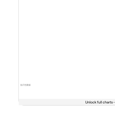
指示性數據
Unlock full charts -