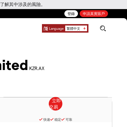
了解其中涉及的風險。
登錄
申請真實賬戶
Language
繁體中文
ited
KZR.AX
快速
稳定
可靠