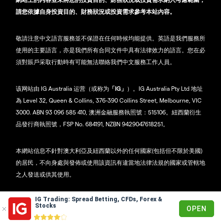
請您依據自身投資目的、財務狀況或投資需求參考本站內容。
敬請注意中文語言服務並不保證在任何時候均能提供。英語是我們服務所
使用的主要語言，亦是我們所有合同文件中具有法律效力的語言。您在必
須對賬戶采取行動時有可能無法聯絡我們中文服務工作人員。
该网站由 IG Australia 运营（或称为
「IG」
）。IG Australia Pty Ltd 地址
為 Level 32, Queen & Collins, 376-390 Collins Street, Melbourne, VIC
3000. ABN 93 096 585 410, 澳洲金融服務執照號：515106。紐西蘭衍生
品發行商執照號，FSP No. 684191, NZBN 9429047618251。
本網站信息不針對澳大利亞及紐西蘭以外的任何國家(包括但不限於美國)
的居民，不向身處與發佈或使用該資訊有違當地法律法規的國家或管轄地
之人發送或供其使用。
IG Trading: Spread Betting, CFDs, Forex &
© 2003 - 2026
Stocks
OPEN