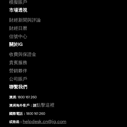
模擬賬戶
市場透視
財經新聞與評論
財經日曆
信號中心
關於IG
收費與保證金
貴賓服務
營銷夥伴
公司賬戶
聯繫我們
澳洲:
1800 161 260
點擊這裡
澳洲海外客戶：請
國際電話：
1800 161 260
helpdesk.cn@ig.com
或致函：