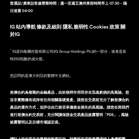
普通話/廣東話客服營業時間：週一至週五澳州東部時間早上 07:30 – 隔
日淩晨 04:00
IG
站內導航
條款及細則
隱私
脆弱性
Cookies 政策
關
於IG
^
IG是IG集團控股有限公司(IG Group Holdings Plc)的一部分，後者是富
時250指數的成分股。
您訪問的是澳大利亞的繁體中文網站。
差價合約為複雜的金融產品，由於槓桿作用而存在迅速虧損的高風險。您
並非實際擁有或持有任何相關基礎資產。請您在交易前充分了解差價合約
產品的運作方式，並評估自己能否承擔資金損失的高風險。請您在與我們
進行差價合約交易前，充分閱讀保證金交易產品披露聲明「PDS」，風險
披露聲明以及目標市場認定函。
網站上的內容並未將您的投資目的、財務狀況或投資需求納入考慮範圍，