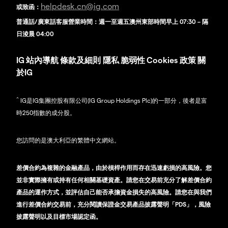
helpdesk.cn@ig.com
或致函：
普通話/廣東話客服營業時間：週一至週五澳州東部時間早上 07:30 – 隔
日淩晨 04:00
IG
站內導航
條款及細則
隱私
脆弱性
Cookies 政策
關
於IG
^
IG是IG集團控股有限公司(IG Group Holdings Plc)的一部分，後者是富
時250指數的成分股。
您訪問的是澳大利亞的繁體中文網站。
差價合約為複雜的金融產品，由於槓桿作用而存在迅速虧損的高風險。您
並非實際擁有或持有任何相關基礎資產。請您在交易前充分了解差價合約
產品的運作方式，並評估自己能否承擔資金損失的高風險。請您在與我們
進行差價合約交易前，充分閱讀保證金交易產品披露聲明「PDS」，風險
披露聲明以及目標市場認定函。