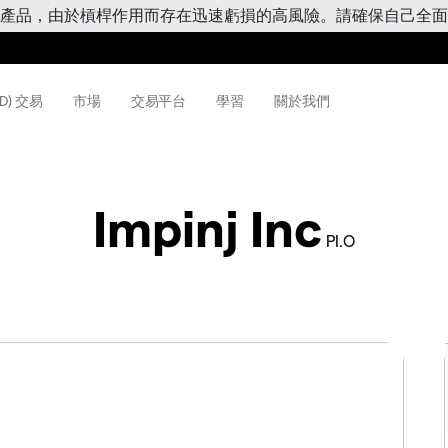
產品，由於槓桿作用而存在迅速虧損的高風險。請確保自己全面
D) 交易
市場
交易平台
學習
關於我們
Impinj Inc
PI.O