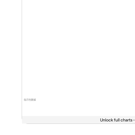
指示性數據
Unlock full charts -