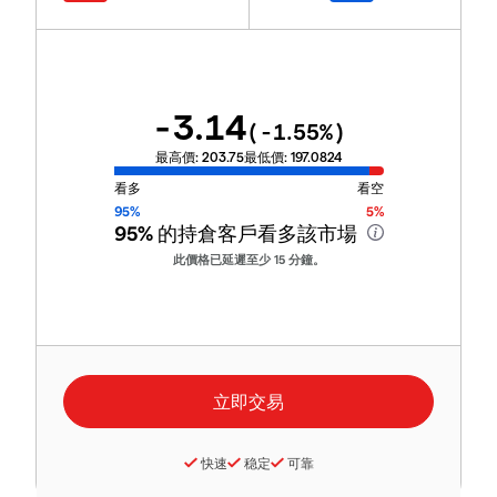
-3.14
(
-1.55
%)
最高價:
203.75
最低價:
197.0824
看多
看空
95%
5%
95%
的持倉客戶看多該市場
此價格已延遲至少 15 分鐘。
快速
稳定
可靠