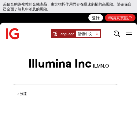
差價合約為複雜的金融產品，由於槓桿作用而存在迅速虧損的高風險。請確保自
己全面了解其中涉及的風險。
登錄
申請真實賬戶
Language
繁體中文
Illumina Inc
ILMN.O
5 分鐘