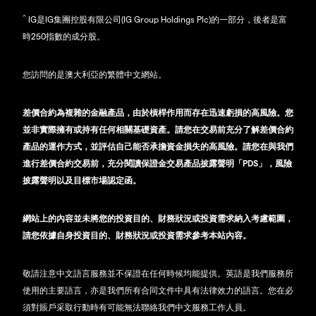
^
IG是IG集團控股有限公司(IG Group Holdings Plc)的一部分，後者是富
時250指數的成分股。
您訪問的是澳大利亞的繁體中文網站。
差價合約為複雜的金融產品，由於槓桿作用而存在迅速虧損的高風險。您
並非實際擁有或持有任何相關基礎資產。請您在交易前充分了解差價合約
產品的運作方式，並評估自己能否承擔資金損失的高風險。請您在與我們
進行差價合約交易前，充分閱讀保證金交易產品披露聲明「PDS」，風險
披露聲明以及目標市場認定函。
網站上的內容並未將您的投資目的、財務狀況或投資需求納入考慮範圍，
請您依據自身投資目的、財務狀況或投資需求參考本站內容。
敬請注意中文語言服務並不保證在任何時候均能提供。英語是我們服務所
使用的主要語言，亦是我們所有合同文件中具有法律效力的語言。您在必
須對賬戶采取行動時有可能無法聯絡我們中文服務工作人員。