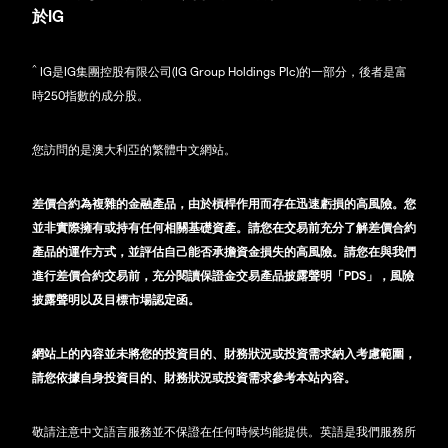
於IG
^
IG是IG集團控股有限公司(IG Group Holdings Plc)的一部分，後者是富
時250指數的成分股。
您訪問的是澳大利亞的繁體中文網站。
差價合約為複雜的金融產品，由於槓桿作用而存在迅速虧損的高風險。您
並非實際擁有或持有任何相關基礎資產。請您在交易前充分了解差價合約
產品的運作方式，並評估自己能否承擔資金損失的高風險。請您在與我們
進行差價合約交易前，充分閱讀保證金交易產品披露聲明「PDS」，風險
披露聲明以及目標市場認定函。
網站上的內容並未將您的投資目的、財務狀況或投資需求納入考慮範圍，
請您依據自身投資目的、財務狀況或投資需求參考本站內容。
敬請注意中文語言服務並不保證在任何時候均能提供。英語是我們服務所