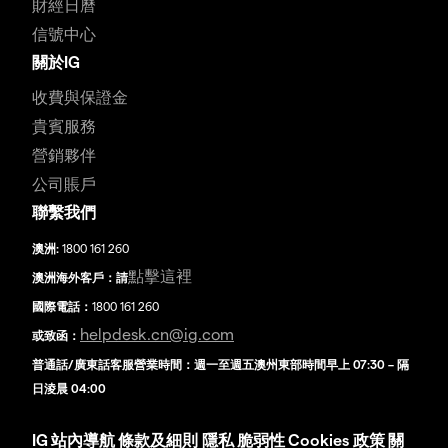
財經日曆
信號中心
關於IG
收費與保證金
貴賓服務
營銷夥伴
公司賬戶
聯繫我們
澳洲:
1800 161 260
點擊這裡
澳洲海外客戶：請
國際電話：
1800 161 260
helpdesk.cn@ig.com
或致函：
普通話/廣東話客服營業時間：週一至週五澳州東部時間早上 07:30 – 隔
日淩晨 04:00
IG
站內導航
條款及細則
隱私
脆弱性
Cookies 政策
關