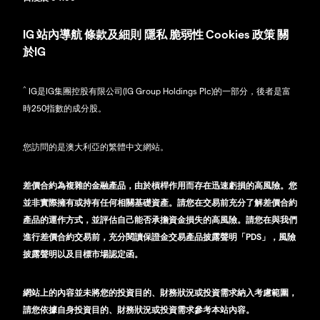
IG
站內導航
條款及細則
隱私
脆弱性
Cookies 政策
關
於IG
^
IG是IG集團控股有限公司(IG Group Holdings Plc)的一部分，後者是富
時250指數的成分股。
您訪問的是澳大利亞的繁體中文網站。
差價合約為複雜的金融產品，由於槓桿作用而存在迅速虧損的高風險。您
並非實際擁有或持有任何相關基礎資產。請您在交易前充分了解差價合約
產品的運作方式，並評估自己能否承擔資金損失的高風險。請您在與我們
進行差價合約交易前，充分閱讀保證金交易產品披露聲明「PDS」，風險
披露聲明以及目標市場認定函。
網站上的內容並未將您的投資目的、財務狀況或投資需求納入考慮範圍，
請您依據自身投資目的、財務狀況或投資需求參考本站內容。