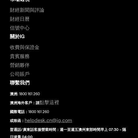
財經新聞與評論
財經日曆
信號中心
關於IG
收費與保證金
貴賓服務
營銷夥伴
公司賬戶
聯繫我們
澳洲:
1800 161 260
點擊這裡
澳洲海外客戶：請
國際電話：
1800 161 260
helpdesk.cn@ig.com
或致函：
普通話/廣東話客服營業時間：週一至週五澳州東部時間早上 07:30 – 隔
日淩晨 04:00