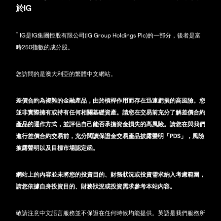
於IG
^
IG是IG集團控股有限公司(IG Group Holdings Plc)的一部分，後者是富
時250指數的成分股。
您訪問的是澳大利亞的繁體中文網站。
差價合約為複雜的金融產品，由於槓桿作用而存在迅速虧損的高風險。您
並非實際擁有或持有任何相關基礎資產。請您在交易前充分了解差價合約
產品的運作方式，並評估自己能否承擔資金損失的高風險。請您在與我們
進行差價合約交易前，充分閱讀保證金交易產品披露聲明「PDS」，風險
披露聲明以及目標市場認定函。
網站上的內容並未將您的投資目的、財務狀況或投資需求納入考慮範圍，
請您依據自身投資目的、財務狀況或投資需求參考本站內容。
敬請注意中文語言服務並不保證在任何時候均能提供。英語是我們服務所