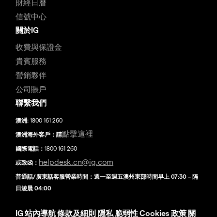
財經日曆
信號中心
關於IG
收費與保證金
貴賓服務
營銷夥伴
公司賬戶
聯繫我們
澳洲:
1800 161 260
點擊這裡
澳洲海外客戶：請
國際電話：
1800 161 260
helpdesk.cn@ig.com
或致函：
普通話/廣東話客服營業時間：週一至週五澳州東部時間早上 07:30 – 隔
日淩晨 04:00
IG
站內導航
條款及細則
隱私
脆弱性
Cookies 政策
關