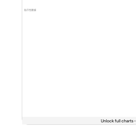
指示性數據
Unlock full charts -