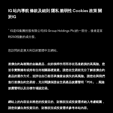
IG
站內導航
條款及細則
隱私
脆弱性
Cookies 政策
關
於IG
^
IG是IG集團控股有限公司(IG Group Holdings Plc)的一部分，後者是富
時250指數的成分股。
您訪問的是澳大利亞的繁體中文網站。
差價合約為複雜的金融產品，由於槓桿作用而存在迅速虧損的高風險。您
並非實際擁有或持有任何相關基礎資產。請您在交易前充分了解差價合約
產品的運作方式，並評估自己能否承擔資金損失的高風險。請您在與我們
進行差價合約交易前，充分閱讀保證金交易產品披露聲明「PDS」，風險
披露聲明以及目標市場認定函。
網站上的內容並未將您的投資目的、財務狀況或投資需求納入考慮範圍，
請您依據自身投資目的、財務狀況或投資需求參考本站內容。