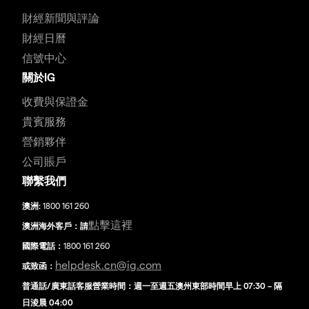
財經新聞與評論
財經日曆
信號中心
關於IG
收費與保證金
貴賓服務
營銷夥伴
公司賬戶
聯繫我們
澳洲:
1800 161 260
點擊這裡
澳洲海外客戶：請
國際電話：
1800 161 260
helpdesk.cn@ig.com
或致函：
普通話/廣東話客服營業時間：週一至週五澳州東部時間早上 07:30 – 隔
日淩晨 04:00