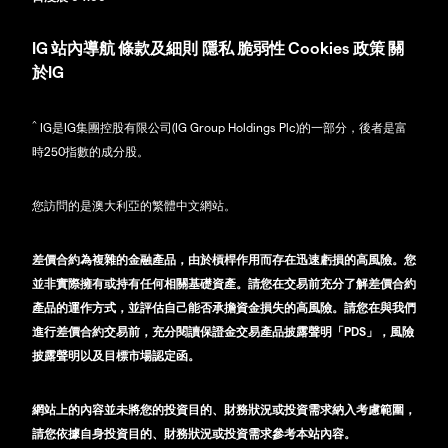
IG
站內導航
條款及細則
隱私
脆弱性
Cookies 政策
關
於IG
^
IG是IG集團控股有限公司(IG Group Holdings Plc)的一部分，後者是富
時250指數的成分股。
您訪問的是澳大利亞的繁體中文網站。
差價合約為複雜的金融產品，由於槓桿作用而存在迅速虧損的高風險。您
並非實際擁有或持有任何相關基礎資產。請您在交易前充分了解差價合約
產品的運作方式，並評估自己能否承擔資金損失的高風險。請您在與我們
進行差價合約交易前，充分閱讀保證金交易產品披露聲明「PDS」，風險
披露聲明以及目標市場認定函。
網站上的內容並未將您的投資目的、財務狀況或投資需求納入考慮範圍，
請您依據自身投資目的、財務狀況或投資需求參考本站內容。