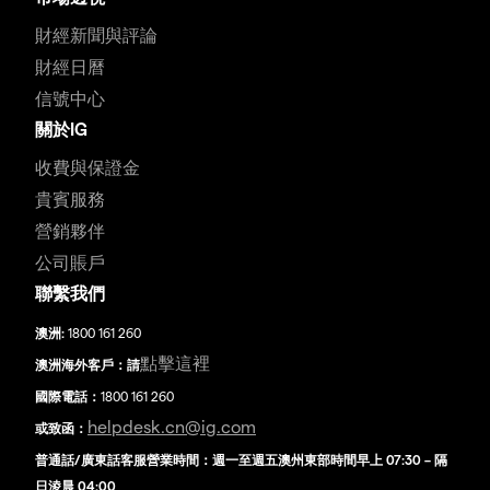
財經新聞與評論
財經日曆
信號中心
關於IG
收費與保證金
貴賓服務
營銷夥伴
公司賬戶
聯繫我們
澳洲:
1800 161 260
點擊這裡
澳洲海外客戶：請
國際電話：
1800 161 260
helpdesk.cn@ig.com
或致函：
普通話/廣東話客服營業時間：週一至週五澳州東部時間早上 07:30 – 隔
日淩晨 04:00