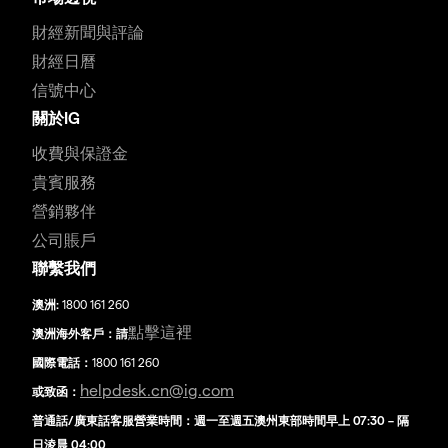
財經新聞與評論
財經日曆
信號中心
關於IG
收費與保證金
貴賓服務
營銷夥伴
公司賬戶
聯繫我們
澳洲:
1800 161 260
點擊這裡
澳洲海外客戶：請
國際電話：
1800 161 260
helpdesk.cn@ig.com
或致函：
普通話/廣東話客服營業時間：週一至週五澳州東部時間早上 07:30 – 隔
日淩晨 04:00