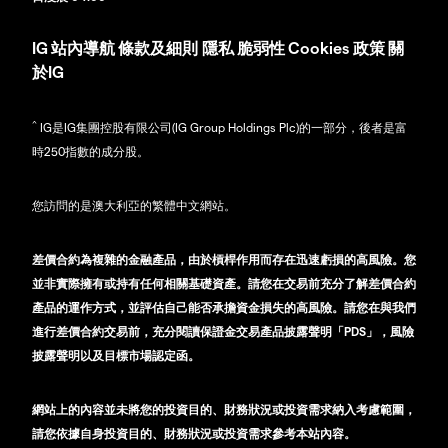
IG
站內導航
條款及細則
隱私
脆弱性
Cookies 政策
關
於IG
^
IG是IG集團控股有限公司(IG Group Holdings Plc)的一部分，後者是富
時250指數的成分股。
您訪問的是澳大利亞的繁體中文網站。
差價合約為複雜的金融產品，由於槓桿作用而存在迅速虧損的高風險。您
並非實際擁有或持有任何相關基礎資產。請您在交易前充分了解差價合約
產品的運作方式，並評估自己能否承擔資金損失的高風險。請您在與我們
進行差價合約交易前，充分閱讀保證金交易產品披露聲明「PDS」，風險
披露聲明以及目標市場認定函。
網站上的內容並未將您的投資目的、財務狀況或投資需求納入考慮範圍，
請您依據自身投資目的、財務狀況或投資需求參考本站內容。